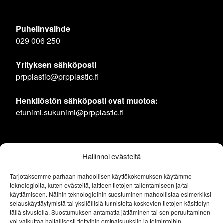
Puhelinvaihde
029 006 250
Yrityksen sähköposti
prpplastic@prpplastic.fi
Henkilöstön sähköposti ovat muotoa:
etunimi.sukunimi@prpplastic.fi
Hallinnoi evästeitä
Tarjotaksemme parhaan mahdollisen käyttökokemuksen käytämme
teknologioita, kuten evästeitä, laitteen tietojen tallentamiseen ja/tai
käyttämiseen. Näihin teknologioihin suostuminen mahdollistaa esimerkiksi
selauskäyttäytymistä tai yksilöllisiä tunnisteita koskevien tietojen käsittelyn
tällä sivustolla. Suostumuksen antamatta jättäminen tai sen peruuttaminen
voi vaikuttaa haitallisesti tiettyihin ominaisuuksiin ja toimintoihin.