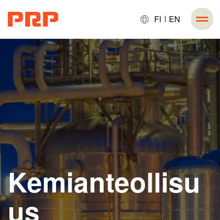
FI
EN
Kemianteollisu
us