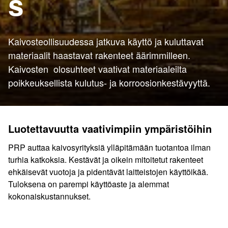
s
Kaivosteollisuudessa jatkuva käyttö ja kuluttavat
materiaalit haastavat rakenteet äärimmilleen.
Kaivosten olosuhteet vaativat materiaaleilta
poikkeuksellista kulutus- ja korroosionkestävyyttä.
Luotettavuutta vaativimpiin ympäristöihin
PRP auttaa kaivosyrityksiä ylläpitämään tuotantoa ilman
turhia katkoksia. Kestävät ja oikein mitoitetut rakenteet
ehkäisevät vuotoja ja pidentävät laitteistojen käyttöikää.
Tuloksena on parempi käyttöaste ja alemmat
kokonaiskustannukset.