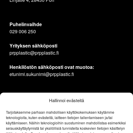
Puhelinvaihde
029 006 250
Yrityksen sähköposti
prpplastic@prpplastic.fi
Henkilöstön sähköposti ovat muotoa:
etunimi.sukunimi@prpplastic.fi
Hallinnoi evästeitä
Tarjotaksemme parhaan mahdollisen käyttökokemuksen käytämme
teknologioita, kuten evästeitä, laitteen tietojen tallentamiseen ja/tai
käyttämiseen. Näihin teknologioihin suostuminen mahdollistaa esimerkiksi
selauskäyttäytymistä tai yksilöllisiä tunnisteita koskevien tietojen käsittelyn