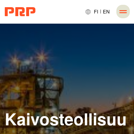
FI
EN
Kaivosteollisuu