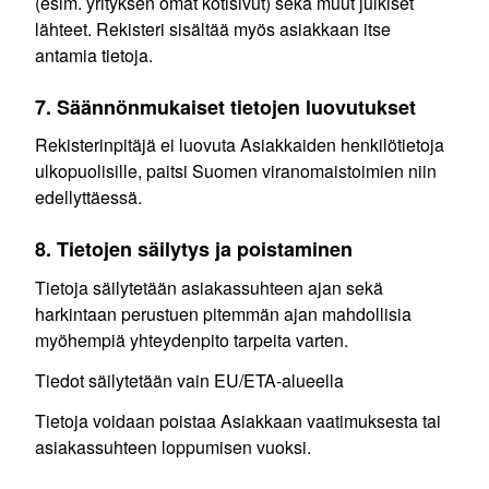
(esim. yrityksen omat kotisivut) sekä muut julkiset
lähteet. Rekisteri sisältää myös asiakkaan itse
antamia tietoja.
7. Säännönmukaiset tietojen luovutukset
Rekisterinpitäjä ei luovuta Asiakkaiden henkilötietoja
ulkopuolisille, paitsi Suomen viranomaistoimien niin
edellyttäessä.
8. Tietojen säilytys ja poistaminen
Tietoja säilytetään asiakassuhteen ajan sekä
harkintaan perustuen pitemmän ajan mahdollisia
myöhempiä yhteydenpito tarpeita varten.
Tiedot säilytetään vain EU/ETA-alueella
Tietoja voidaan poistaa Asiakkaan vaatimuksesta tai
asiakassuhteen loppumisen vuoksi.