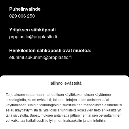
Puhelinvaihde
029 006 250
Yrityksen sähköposti
prpplastic@prpplastic.fi
Henkilöstön sähköposti ovat muotoa:
etunimi.sukunimi@prpplastic.fi
Hallinnoi evästeitä
Tarjotaksemme parhaan mahdollisen käyttökokemuksen käytämme
teknologioita, kuten evästeitä, laitteen tietojen tallentamiseen ja/tai
käyttämiseen. Näihin teknologioihin suostuminen mahdollistaa esimerkiksi
selauskäyttäytymistä tai yksilöllisiä tunnisteita koskevien tietojen käsittelyn
tällä sivustolla. Suostumuksen antamatta jättäminen tai sen peruuttaminen
voi vaikuttaa haitallisesti tiettyihin ominaisuuksiin ja toimintoihin.
Rekisteriseloste