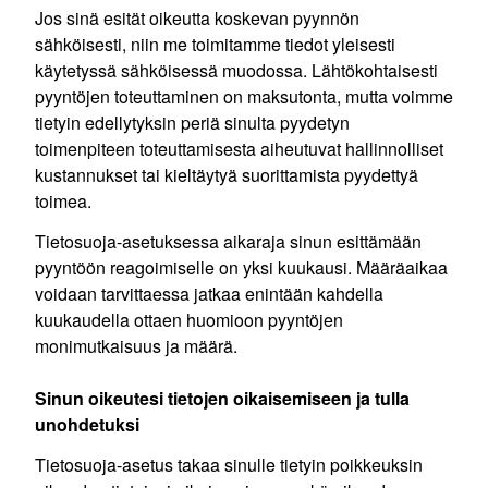
Jos sinä esität oikeutta koskevan pyynnön
sähköisesti, niin me toimitamme tiedot yleisesti
käytetyssä sähköisessä muodossa. Lähtökohtaisesti
pyyntöjen toteuttaminen on maksutonta, mutta voimme
tietyin edellytyksin periä sinulta pyydetyn
toimenpiteen toteuttamisesta aiheutuvat hallinnolliset
kustannukset tai kieltäytyä suorittamista pyydettyä
toimea.
Tietosuoja-asetuksessa aikaraja sinun esittämään
pyyntöön reagoimiselle on yksi kuukausi. Määräaikaa
voidaan tarvittaessa jatkaa enintään kahdella
kuukaudella ottaen huomioon pyyntöjen
monimutkaisuus ja määrä.
Sinun oikeutesi tietojen oikaisemiseen ja tulla
unohdetuksi
Tietosuoja-asetus takaa sinulle tietyin poikkeuksin