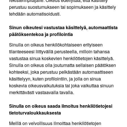
rekisterinpitäjälle. Oikeus edellyttää, että käsittely
perustuu suostumukseen tai sopimukseen ja käsittely
tehdään automatisoidusti.
Sinun oikeutesi vastustaa käsittelyä, automaattista
päätöksentekoa ja profilointia
Sinulla on oikeus henkilökohtaiseen erityiseen
tilanteeseesi liittyvällä perusteella, milloin tahansa
vastustaa sinua koskevien henkilötietojen käsittelyä.
Sinulla on oikeus olla joutumatta sellaisen päätöksen
kohteeksi, joka perustuu pelkästään automaattiseen
käsittelyyn, kuten profilointiin, ja jolla on sinua
koskevia oikeusvaikutuksia tai joka vaikuttaa sinuun
merkittävästi vastaavalla tavalla.
Sinulla on oikeus saada ilmoitus henkilötietojesi
tietoturvaloukkauksesta
Meillä on velvollisuus ilmoittaa henkilötietojen