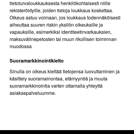
tietoturvaloukkauksesta henkilökohtaisesti niille
rekisteröidyille, joiden tietoja loukkaus koskettaa.
Oikeus astuu voimaan, jos loukkaus todennäköisesti
aiheuttaa suuren riskin yksilön oikeuksille ja
vapauksille, esimerkiksi identiteetinvarkauksien,
maksuvälinepetosten tai muun rikollisen toiminnan
muodossa
Suoramarkkinointikielto
Sinulla on oikeus kieltää tietojensa luovuttaminen ja
käsittely suoramainontaa, etämyyntiä ja muuta
suoramarkkinointia varten ottamalla yhteyttä
asiakaspalveluumme.